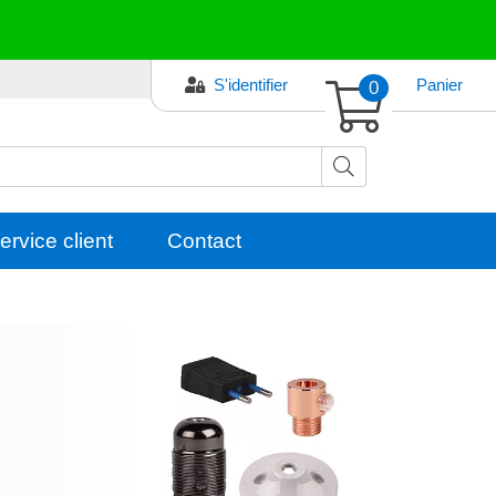
S'identifier
0
Panier
ervice client
Contact