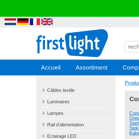
Accueil
Assortiment
Comp
Produ
Câbles textile
Co
Luminaires
Lampes
Cond
Onts
Star
Rail d'alimentation
Stek
Kabe
Eclairage LED