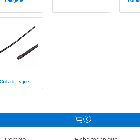
halogène
boîtes
Cols de cygne
0
Compte
Fiche technique