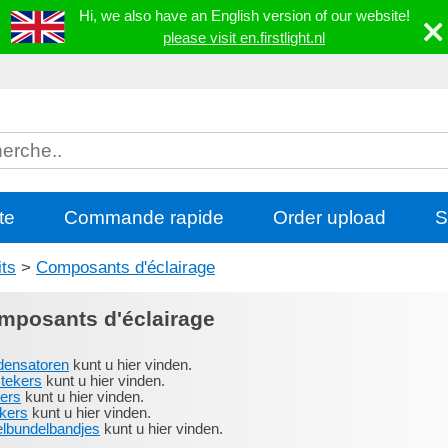
Hi, we also have an English version of our website!
please visit en.firstlight.nl
te
Commande rapide
Order upload
S
its
>
Composants d'éclairage
mposants d'éclairage
ensatoren
kunt u hier vinden.
tekers
kunt u hier vinden.
ters
kunt u hier vinden.
kers
kunt u hier vinden.
lbundelbandjes
kunt u hier vinden.