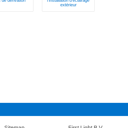
 de dérivation
l'installation d'éclairage
extérieur
Sitemap
First Light B.V.