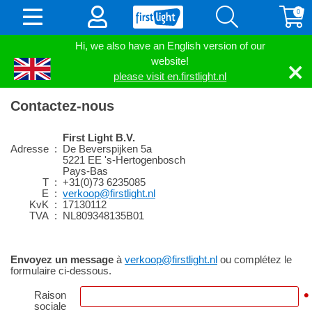
0
Hi, we also have an English version of our
website!
please visit en.firstlight.nl
Contactez-nous
First Light B.V.
Adresse
:
De Beverspijken 5a
5221 EE 's-Hertogenbosch
Pays-Bas
T
:
+31(0)73 6235085
E
:
verkoop@firstlight.nl
KvK
:
17130112
TVA
:
NL809348135B01
Envoyez un message
à
verkoop@firstlight.nl
ou complétez le
formulaire ci-dessous.
•
Raison
sociale