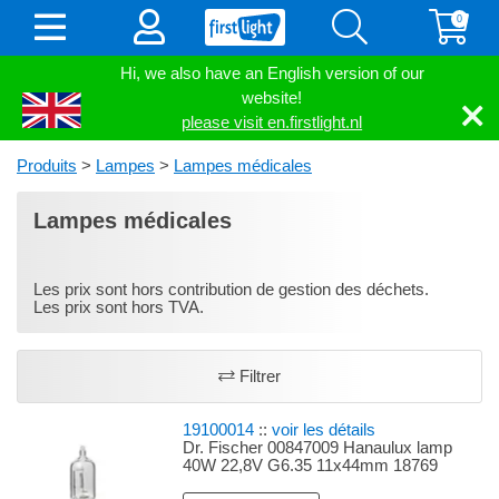
0
Hi, we also have an English version of our
website!
please visit en.firstlight.nl
Produits
>
Lampes
>
Lampes médicales
Lampes médicales
Les prix sont hors contribution de gestion des déchets.
Les prix sont hors TVA.
Filtrer
19100014
::
voir les détails
Dr. Fischer 00847009 Hanaulux lamp
40W 22,8V G6.35 11x44mm 18769