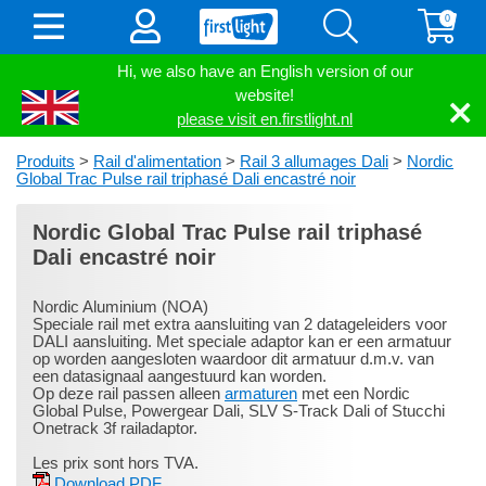
0
Hi, we also have an English version of our
website!
please visit en.firstlight.nl
Produits
>
Rail d'alimentation
>
Rail 3 allumages Dali
>
Nordic
Global Trac Pulse rail triphasé Dali encastré noir
Nordic Global Trac Pulse rail triphasé
Dali encastré noir
Nordic Aluminium (NOA)
Speciale rail met extra aansluiting van 2 datageleiders voor
DALI aansluiting. Met speciale adaptor kan er een armatuur
op worden aangesloten waardoor dit armatuur d.m.v. van
een datasignaal aangestuurd kan worden.
Op deze rail passen alleen
armaturen
met een Nordic
Global Pulse, Powergear Dali, SLV S-Track Dali of Stucchi
Onetrack 3f railadaptor.
Les prix sont hors TVA.
Download PDF